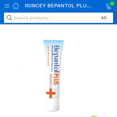
0
RONCEY BEPANTOL PLUS CREME CICATRISANTE 30GR
age)
veux)
ps)
é et maman)
pléments alimentaires)
iène)
ires)
& naturel)
riel médical)