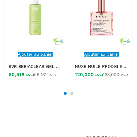
Ajouter au panier
Ajouter au panier
SVR SEBIACLEAR GEL MOUSSANT 400ML
NUXE HUILE PRODIGIEUSE FLORALE 100ml
50,518
د.ت
120,000
د.ت
56,131
د.ت
133,000
د.ت