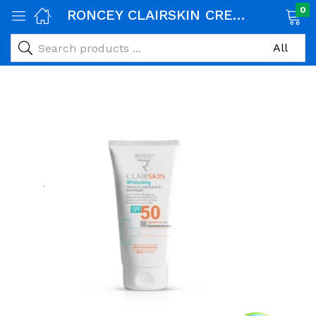
0
RONCEY CLAIRSKIN CREME VISAGE SPF50 50ML
age)
veux)
ps)
é et maman)
pléments alimentaires)
iène)
ires)
& naturel)
riel médical)