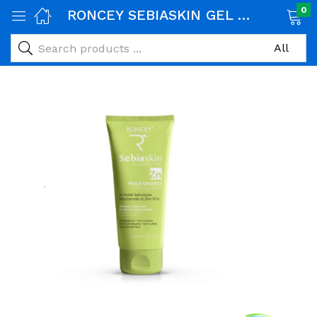
0
RONCEY SEBIASKIN GEL NETTOYANT PEAUX GRASSES 200ML
age)
veux)
ps)
é et maman)
pléments alimentaires)
iène)
ires)
& naturel)
riel médical)