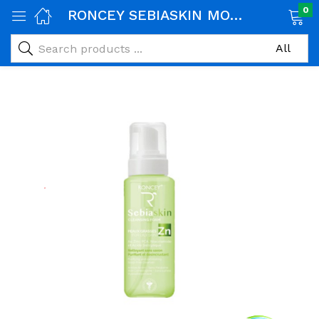
0
RONCEY SEBIASKIN MOUSSE NETTOYANTE ECLAIRCISSANTE PEAUX GRASSES 150ML
age)
veux)
ps)
é et maman)
pléments alimentaires)
iène)
ires)
& naturel)
riel médical)