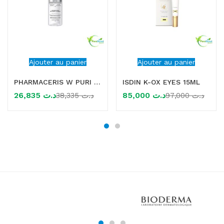
Ajouter au panier
Ajouter au panier
PHARMACERIS W PURI ALBUCIN MOUSSE NETTOYANTE ECLAIRCISSANTE 150ML
ISDIN K-OX EYES 15ML
26,835
د.ت
85,000
د.ت
38,335
د.ت
97,000
د.ت