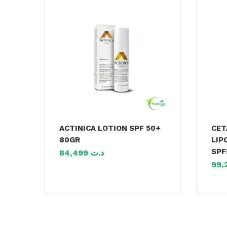
ACTINICA LOTION SPF 50+
CET
80GR
LIP
SPF
84,499
د.ت