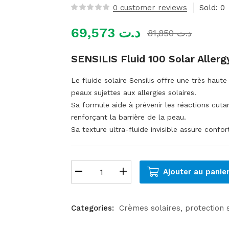
0
customer reviews
Sold:
0
69,573
د.ت
81,850
د.ت
SENSILIS Fluid 100 Solar Allerg
Le fluide solaire Sensilis offre une très ha
peaux sujettes aux allergies solaires.
Sa formule aide à prévenir les réactions cuta
renforçant la barrière de la peau.
Sa texture ultra-fluide invisible assure confo
Ajouter au panie
Categories:
Crèmes solaires
protection 