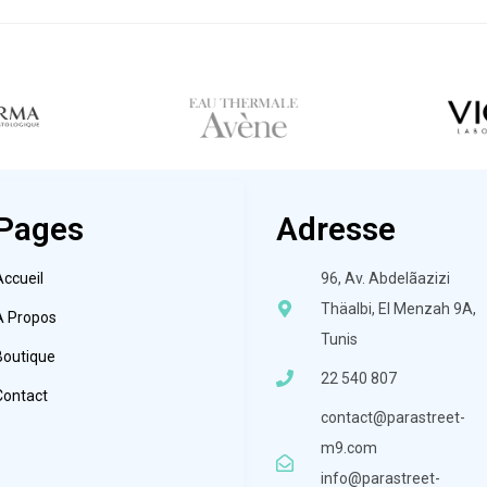
Pages
Adresse
Accueil
96, Av. Abdelãazizi
Thäalbi, El Menzah 9A,
À Propos
Tunis
Boutique
22 540 807
Contact
contact@parastreet-
m9.com
info@parastreet-