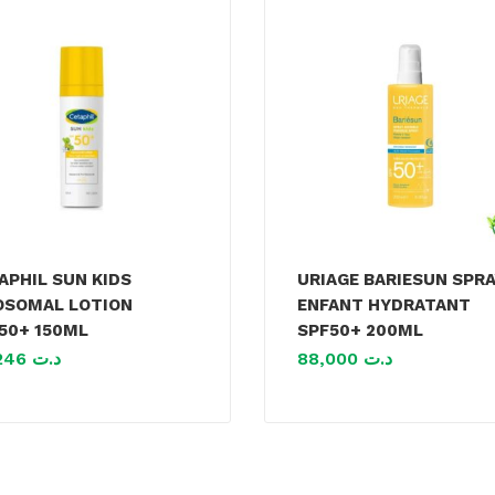
APHIL SUN KIDS
URIAGE BARIESUN SPR
OSOMAL LOTION
ENFANT HYDRATANT
50+ 150ML
SPF50+ 200ML
99,246
د.ت
88,000
د.ت