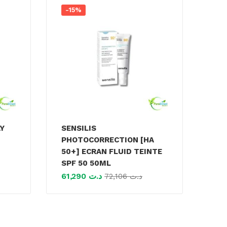
-15%
AY
SENSILIS
PHOTOCORRECTION [HA
50+] ECRAN FLUID TEINTE
SPF 50 50ML
61,290
د.ت
72,106
د.ت