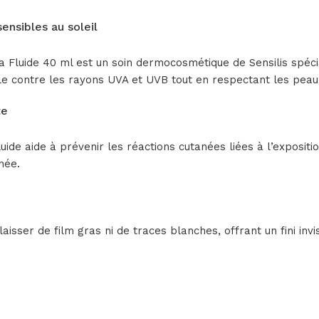
ensibles au soleil
ra Fluide 40 ml est un soin dermocosmétique de Sensilis spéc
male contre les rayons UVA et UVB tout en respectant les peau
te
luide aide à prévenir les réactions cutanées liées à l’exposi
née.
isser de film gras ni de traces blanches, offrant un fini invi