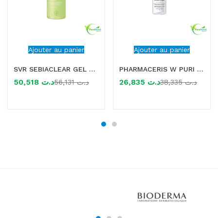
Ajouter au panier
Ajouter au panier
SVR SEBIACLEAR GEL MOUSSANT 400ML
PHARMACERIS W PURI ALBUCIN MOUSSE NETTOYANTE ECLAIRCISSANTE 150ML
50,518
د.ت
26,835
د.ت
56,131
د.ت
38,335
د.ت