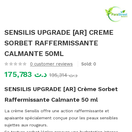
mme)
SENSILIS UPGRADE [AR] CREME
SORBET RAFFERMISSANTE
CALMANTE 50ML
0
customer reviews
Sold:
0
175,783
د.ت
195,314
د.ت
SENSILIS UPGRADE [AR] Crème Sorbet
Raffermissante Calmante 50 ml
La crème Sensilis offre une action raffermissante et
apaisante spécialement conçue pour les peaux sensibles
sujettes aux rougeurs.