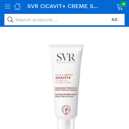
0
SVR CICAVIT+ CREME SOLAIRE SPF50+ 40ML
age)
veux)
ps)
é et maman)
pléments alimentaires)
iène)
ires)
& naturel)
riel médical)