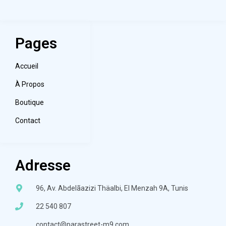
Pages
Accueil
À Propos
Boutique
Contact
Adresse
96, Av. Abdelãazizi Thäalbi, El Menzah 9A, Tunis
22 540 807
contact@parastreet-m9.com