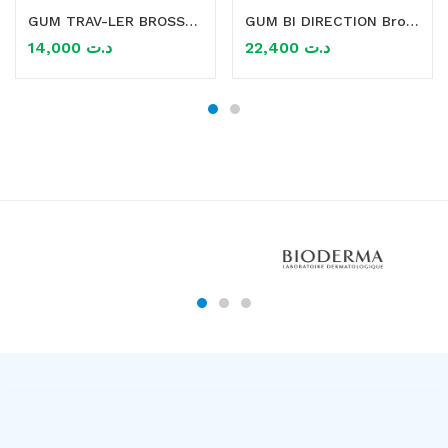
GUM TRAV-LER BROSSETTES X4 0.9 MM
GUM BI DIRECTION Brossette interdentaire 0.6MM
14,000
د.ت
22,400
د.ت