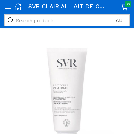
0
SVR CLAIRIAL LAIT DE CORPS 200ML
age)
veux)
ps)
é et maman)
pléments alimentaires)
iène)
ires)
& naturel)
riel médical)