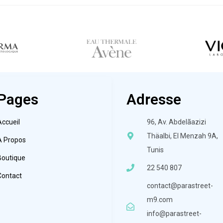
Pages
Adresse
Accueil
96, Av. Abdelãazizi
Thäalbi, El Menzah 9A,
À Propos
Tunis
Boutique
22 540 807
Contact
contact@parastreet-
m9.com
info@parastreet-