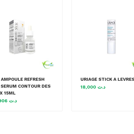
 AMPOULE REFRESH
URIAGE STICK A LEVRE
 SERUM CONTOUR DES
18,000
د.ت
X 15ML
84,906
د.ت