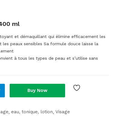
 400 ml
toyant et démaquillant qui élimine efficacement les
t les peaux sensibles Sa formule douce laisse la
llement
onvient à tous les types de peau et s’utilise sans
r
Buy Now
sage
eau, tonique, lotion
Visage