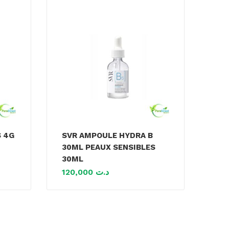
S 4G
SVR AMPOULE HYDRA B
30ML PEAUX SENSIBLES
30ML
120,000
د.ت