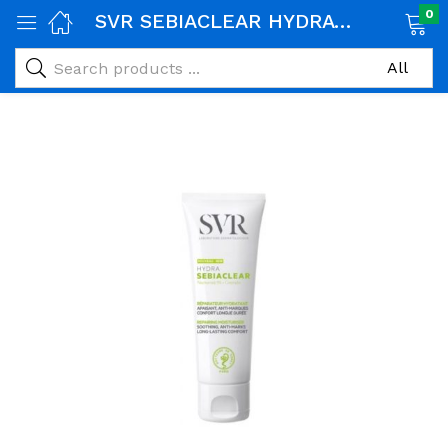
0
SVR SEBIACLEAR HYDRA SOIN APAISANT ANTI MARQUES 40ML
age)
veux)
ps)
é et maman)
pléments alimentaires)
iène)
ires)
& naturel)
riel médical)