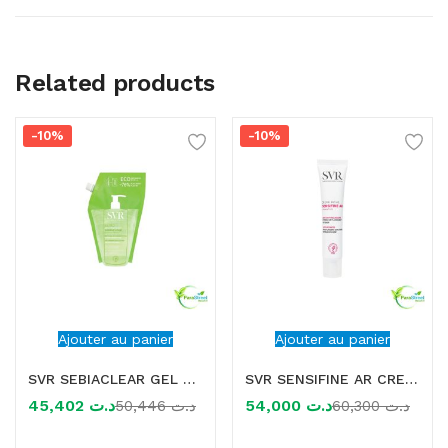
Related products
-10%
-10%
Ajouter au panier
Ajouter au panier
SVR SEBIACLEAR GEL MOUSSANT RECHARGE 400ML
SVR SENSIFINE AR CREME RICHE ANTI ROUGEUR 40ML
45,402
د.ت
54,000
د.ت
50,446
د.ت
60,300
د.ت