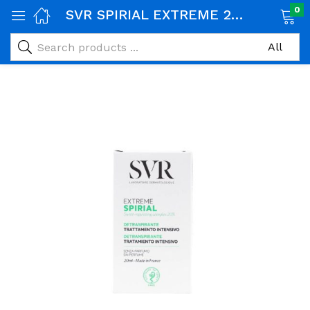
0
SVR SPIRIAL EXTREME 20ML
age)
veux)
ps)
é et maman)
pléments alimentaires)
iène)
ires)
& naturel)
riel médical)