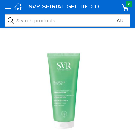
0
SVR SPIRIAL GEL DEO DOUCHE 200 ML
age)
veux)
ps)
é et maman)
pléments alimentaires)
iène)
ires)
& naturel)
riel médical)