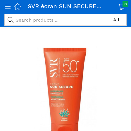
0
SVR écran SUN SECURE CREME SPF 50+ 50ML
age)
veux)
ps)
é et maman)
pléments alimentaires)
iène)
ires)
& naturel)
riel médical)