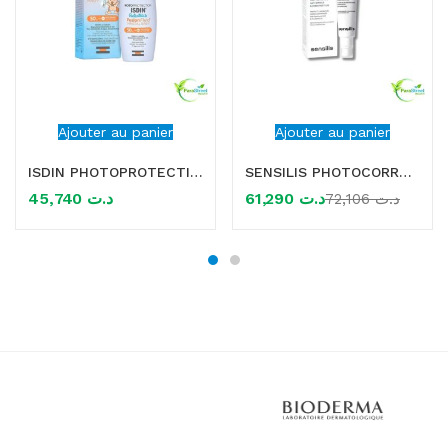
Ajouter au panier
Ajouter au panier
ISDIN PHOTOPROTECTION ECRAN SOLAIRE FUSION FLUID MINERAL BABY SPF50+ 50ML
SENSILIS PHOTOCORRECTION [HA 50+] ECRAN FLUID TEINTE SPF 50 50ML
45,740
د.ت
61,290
د.ت
72,106
د.ت