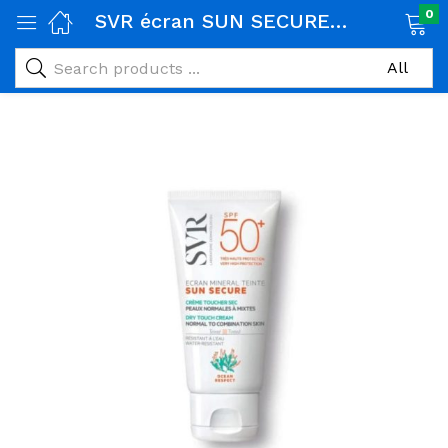
0
SVR écran SUN SECURE ÉCRAN MINÉRAL TEINTÉ – Peau normale à mixte
age)
veux)
ps)
é et maman)
pléments alimentaires)
iène)
ires)
& naturel)
riel médical)