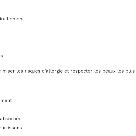
iraillement
es
miser les risques d’allergie et respecter les peaux les plus 
ement
t absorbée
ourrissons