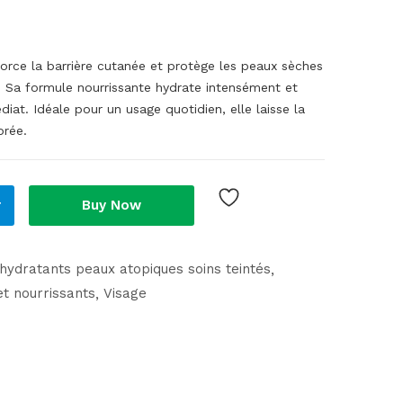
orce la barrière cutanée et protège les peaux sèches
s. Sa formule nourrissante hydrate intensément et
diat. Idéale pour un usage quotidien, elle laisse la
brée.
r
Buy Now
hydratants peaux atopiques soins teintés
et nourrissants
Visage