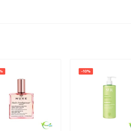
0%
-10%