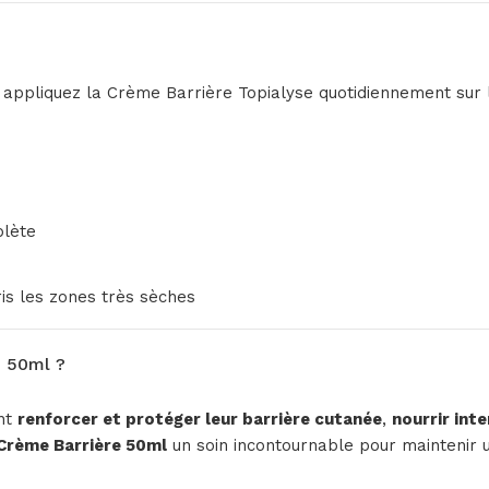
 appliquez la Crème Barrière Topialyse quotidiennement sur 
plète
ris les zones très sèches
e 50ml ?
ent
renforcer et protéger leur barrière cutanée
,
nourrir int
Crème Barrière 50ml
un soin incontournable pour maintenir 