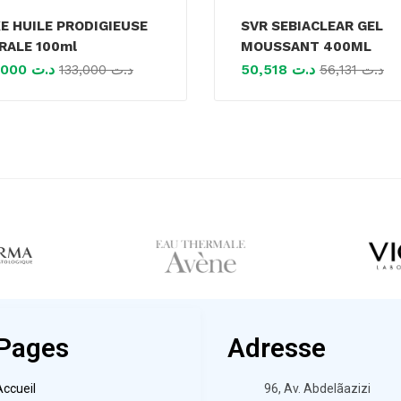
E HUILE PRODIGIEUSE
SVR SEBIACLEAR GEL
RALE 100ml
MOUSSANT 400ML
120,000
د.ت
50,518
د.ت
133,000
د.ت
56,131
د.ت
Pages
Adresse
Accueil
96, Av. Abdelãazizi