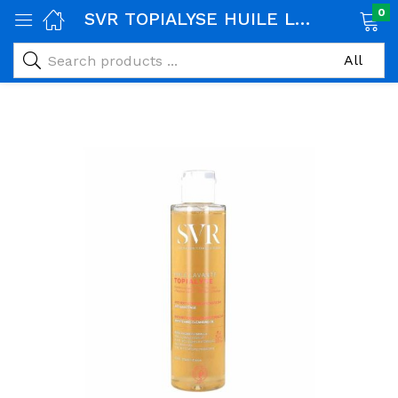
0
SVR TOPIALYSE HUILE LAVANTE 200ML
age)
veux)
ps)
é et maman)
pléments alimentaires)
iène)
ires)
& naturel)
riel médical)