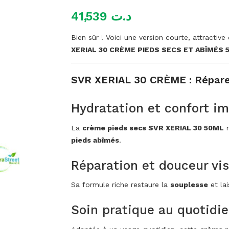
41,539
د.ت
Bien sûr ! Voici une version courte, attractiv
XERIAL 30 CRÈME PIEDS SECS ET ABÎMÉS 
SVR XERIAL 30 CRÈME : Répare 
Hydratation et confort i
La
crème pieds secs SVR XERIAL 30 50ML
n
pieds abîmés
.
Réparation et douceur vis
Sa formule riche restaure la
souplesse
et la
Soin pratique au quotidi