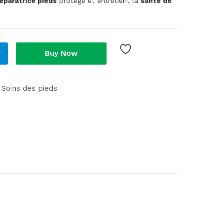
éparatrice pieds
protège et entretient la
santé de
r
Buy Now
Soins des pieds