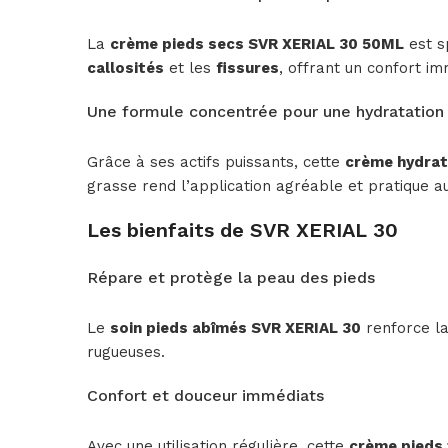
La
crème pieds secs SVR XERIAL 30 50ML
est s
callosités
et les
fissures
, offrant un confort im
Une formule concentrée pour une hydratation
Grâce à ses actifs puissants, cette
crème hydrat
grasse rend l’application agréable et pratique au
Les bienfaits de SVR XERIAL 30
Répare et protège la peau des pieds
Le
soin pieds abîmés SVR XERIAL 30
renforce la
rugueuses.
Confort et douceur immédiats
Avec une utilisation régulière, cette
crème pieds 