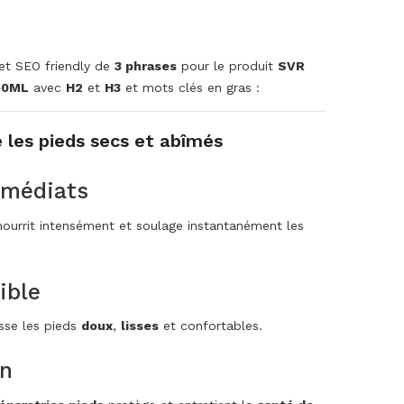
e et SEO friendly de
3 phrases
pour le produit
SVR
50ML
avec
H2
et
H3
et mots clés en gras :
les pieds secs et abîmés
mmédiats
ourrit intensément et soulage instantanément les
ible
isse les pieds
doux
,
lisses
et confortables.
en