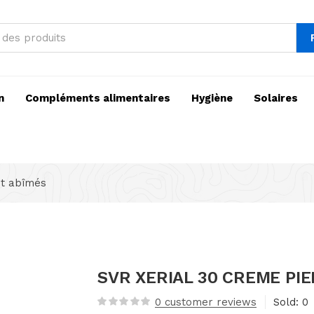
n
Compléments alimentaires
Hygiène
Solaires
et abîmés
SVR XERIAL 30 CREME PI
0
customer reviews
Sold:
0