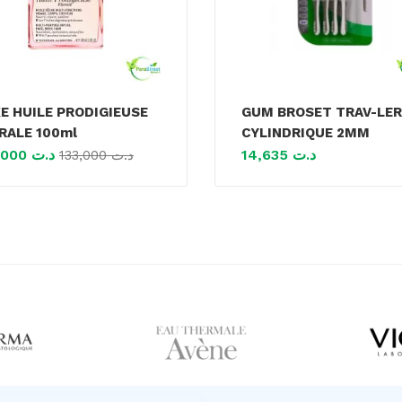
E HUILE PRODIGIEUSE
GUM BROSET TRAV-LER
RALE 100ml
CYLINDRIQUE 2MM
120,000
د.ت
14,635
د.ت
133,000
د.ت