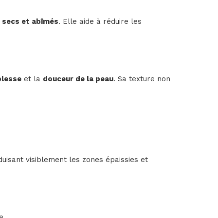
s secs et abîmés
. Elle aide à réduire les
plesse
et la
douceur de la peau
. Sa texture non
duisant visiblement les zones épaissies et
e.