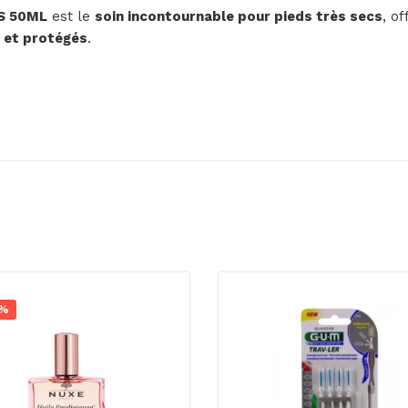
S 50ML
est le
soin incontournable pour pieds très secs
, o
s et protégés
.
0%