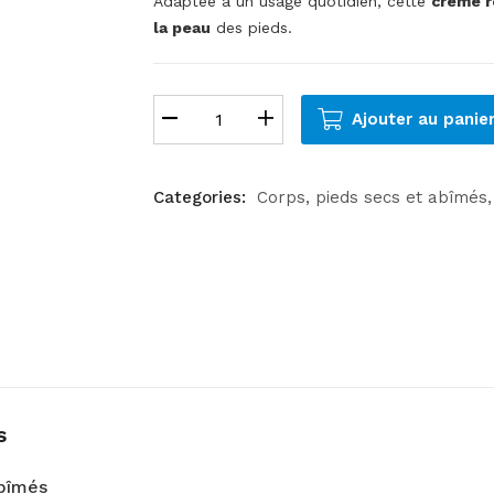
Adaptée à un usage quotidien, cette
crème r
la peau
des pieds.
Ajouter au panie
Categories:
Corps
pieds secs et abîmés
s
abîmés