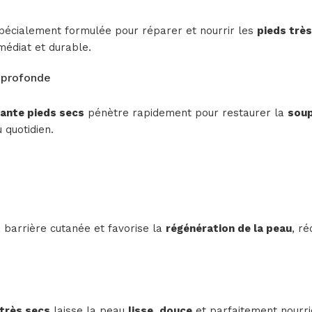
pécialement formulée pour réparer et nourrir les
pieds trè
médiat et durable.
 profonde
ante pieds secs
pénètre rapidement pour restaurer la
sou
 quotidien.
 barrière cutanée et favorise la
régénération de la peau
, ré
très secs
laisse la peau
lisse
,
douce
et parfaitement nourri