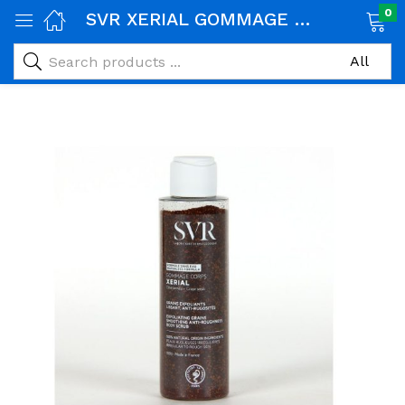
0
SVR XERIAL GOMMAGE CORPS 100GR
age)
veux)
ps)
é et maman)
pléments alimentaires)
iène)
ires)
& naturel)
riel médical)