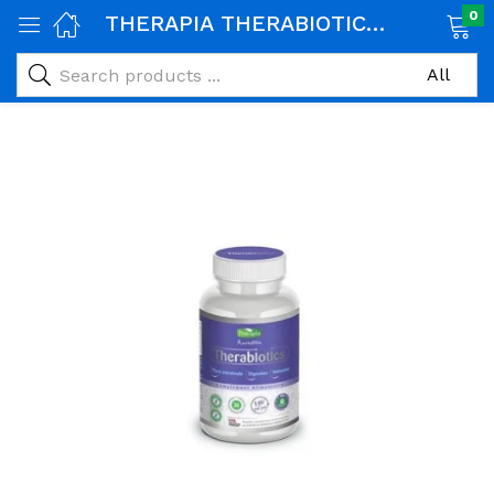
0
THERAPIA THERABIOTICS 30 GELULES
age)
veux)
ps)
é et maman)
pléments alimentaires)
iène)
ires)
& naturel)
riel médical)