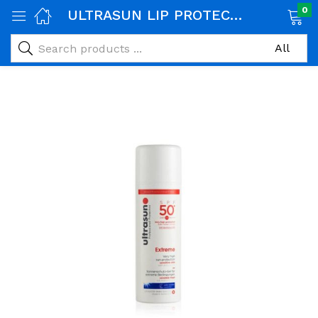
0
ULTRASUN LIP PROTECTION SPF 50+ 4.8G
age)
veux)
ps)
é et maman)
pléments alimentaires)
iène)
ires)
& naturel)
riel médical)