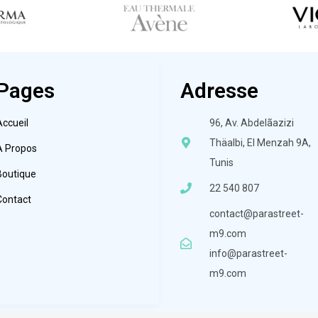
Pages
Adresse
Accueil
96, Av. Abdelãazizi
Thäalbi, El Menzah 9A,
À Propos
Tunis
Boutique
22 540 807
Contact
contact@parastreet-
m9.com
info@parastreet-
m9.com