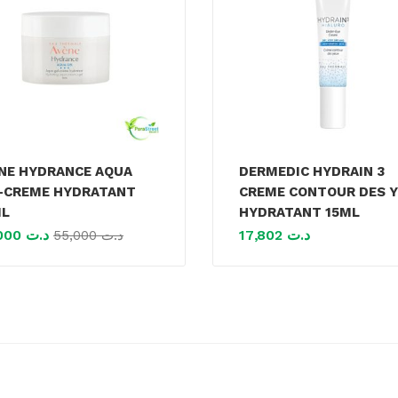
NE HYDRANCE AQUA
DERMEDIC HYDRAIN 3
-CREME HYDRATANT
CREME CONTOUR DES 
ML
HYDRATANT 15ML
50,000
د.ت
17,802
د.ت
55,000
د.ت