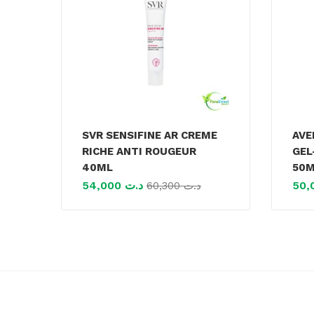
SVR SENSIFINE AR CREME
AVE
RICHE ANTI ROUGEUR
GEL
40ML
50
54,000
د.ت
60,300
د.ت