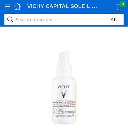
0
VICHY CAPITAL SOLEIL UV AGE DAILY FLUIDE TEINTE ANTI PHOTOVIEILLISSEMENT SPF50+ 40ML
age)
veux)
ps)
é et maman)
pléments alimentaires)
iène)
ires)
& naturel)
riel médical)