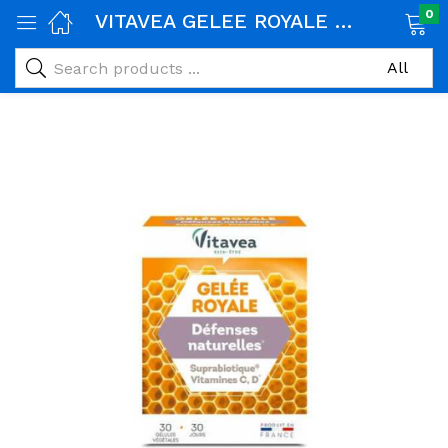
0
VITAVEA GELEE ROYALE DEFENSES NATURELLES 30 GELULES
age)
veux)
ps)
é et maman)
pléments alimentaires)
iène)
ires)
& naturel)
riel médical)