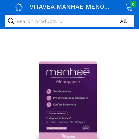
0
VITAVEA MANHAE MENOPAUSE 30 CAPSULES
age)
veux)
ps)
é et maman)
pléments alimentaires)
iène)
ires)
& naturel)
riel médical)