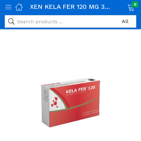
0
XEN KELA FER 120 MG 30 CAPSULES
age)
veux)
ps)
é et maman)
pléments alimentaires)
iène)
ires)
& naturel)
riel médical)