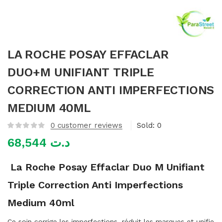
mme)
LA ROCHE POSAY EFFACLAR
DUO+M UNIFIANT TRIPLE
CORRECTION ANTI IMPERFECTIONS
MEDIUM 40ML
0
customer reviews
Sold:
0
68,544
د.ت
La Roche Posay Effaclar Duo M Unifiant
Triple Correction Anti Imperfections
Medium 40ml
Ce soin corrige les imperfections, réduit les marques et unifie