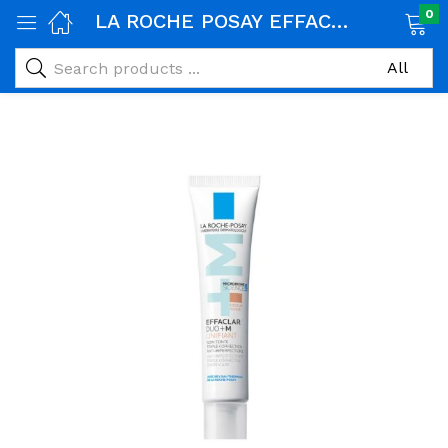
0
LA ROCHE POSAY EFFACLAR DUO+M UNIFIANT TRIPLE CORRECTION ANTI IMPERFECTIONS MEDIUM 40ML
age)
veux)
ps)
é et maman)
pléments alimentaires)
iène)
ires)
& naturel)
riel médical)