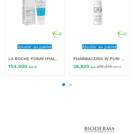
Ajouter au panier
Ajouter au panier
LA ROCHE POSAY HYALU B5 SPF30 AQUAGEL 50ML
PHARMACERIS W PURI ALBUCIN MOUSSE NETTOYANTE ECLAIRCISSANTE 150ML
154,000
د.ت
26,835
د.ت
38,335
د.ت