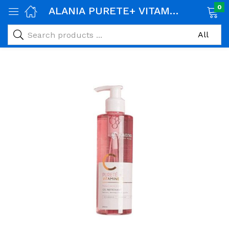
0
ALANIA PURETE+ VITAMINE C GEL NETTOYANT 250ML
age)
veux)
ps)
é et maman)
pléments alimentaires)
iène)
ires)
& naturel)
riel médical)