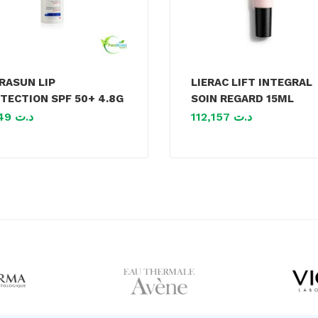
RASUN LIP
LIERAC LIFT INTEGRAL
TECTION SPF 50+ 4.8G
SOIN REGARD 15ML
21,149
د.ت
112,157
د.ت