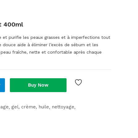
t 400ml
et purifie les peaux grasses et à imperfections tout
e douce aide à éliminer l’excès de sébum et les
a peau fraîche, nette et confortable après chaque
r
Buy Now
sage
gel, crème, huile
nettoyage