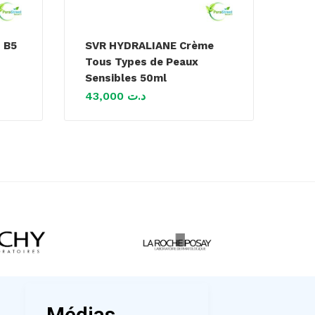
 B5
SVR HYDRALIANE Crème
Tous Types de Peaux
Sensibles 50ml
43,000
د.ت
Médias