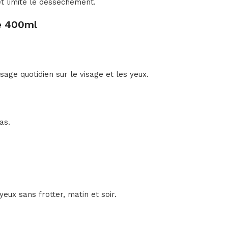
t limite le dessèchement.
re 400ml
sage quotidien sur le visage et les yeux.
as.
yeux sans frotter, matin et soir.