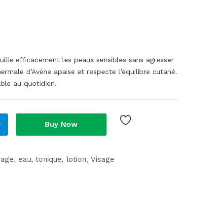
ille efficacement les peaux sensibles sans agresser
ermale d’Avène apaise et respecte l’équilibre cutané.
able au quotidien.
r
Buy Now
sage
eau, tonique, lotion
Visage