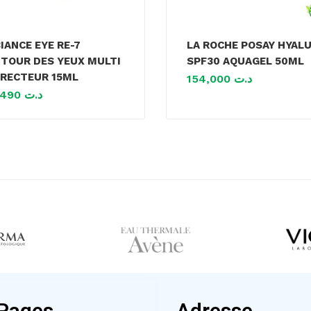
IANCE EYE RE-7
LA ROCHE POSAY HYALU
TOUR DES YEUX MULTI
SPF30 AQUAGEL 50ML
RECTEUR 15ML
154,000
د.ت
157,490
د.ت
Pages
Adresse