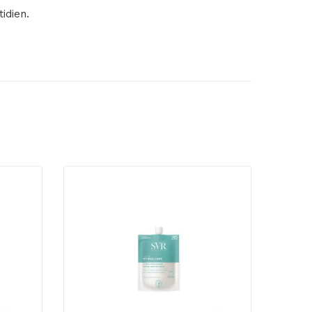
idien.