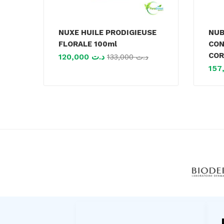
NUXE HUILE PRODIGIEUSE
NUB
FLORALE 100ml
CON
COR
120,000
د.ت
133,000
د.ت