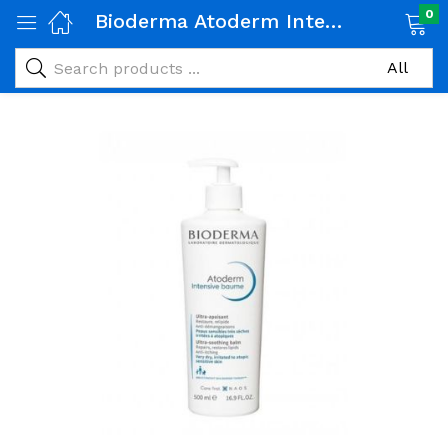
0
Bioderma Atoderm Intensive Baume Ultra Apaisant 500ml
age)
veux)
ps)
é et maman)
pléments alimentaires)
iène)
ires)
& naturel)
riel médical)