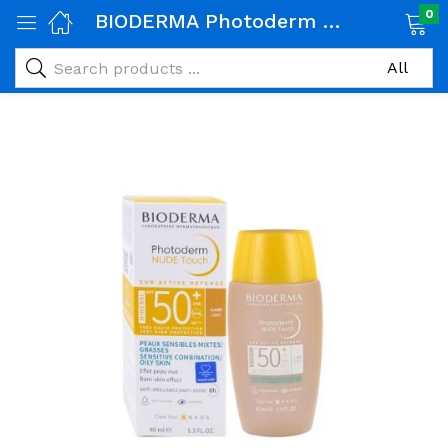
0
BIODERMA Photoderm Nude Touch SPF 50+ Teinte Claire 40ml
age)
veux)
ps)
é et maman)
pléments alimentaires)
iène)
ires)
& naturel)
riel médical)