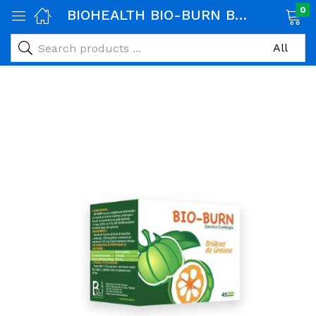
0
BIOHEALTH BIO-BURN BRULEUR DE GRAISSE 45 GELULES
age)
veux)
ps)
é et maman)
pléments alimentaires)
iène)
ires)
& naturel)
riel médical)