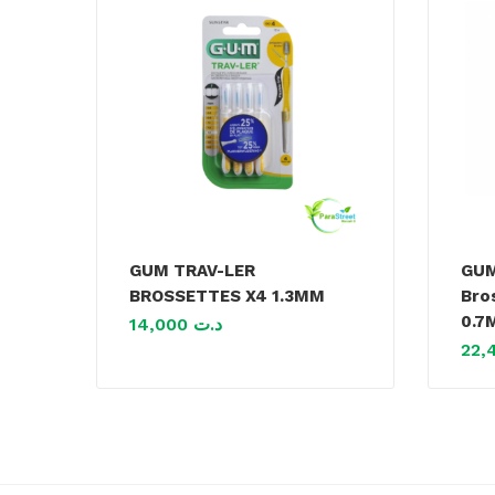
GUM TRAV-LER
GUM
BROSSETTES X4 1.3MM
Bro
0.7
14,000
د.ت