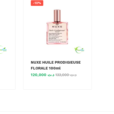
-10%
NUXE HUILE PRODIGIEUSE
FLORALE 100ml
120,000
د.ت
133,000
د.ت