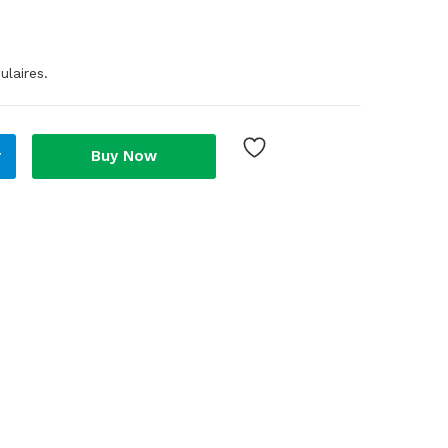
ulaires.
r
Buy Now