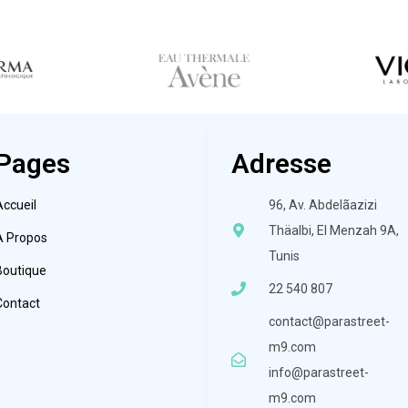
Pages
Adresse
Accueil
96, Av. Abdelãazizi
Thäalbi, El Menzah 9A,
À Propos
Tunis
Boutique
22 540 807
Contact
contact@parastreet-
m9.com
info@parastreet-
m9.com