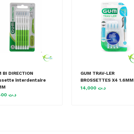
 BI DIRECTION
GUM TRAV-LER
ssette interdentaire
BROSSETTES X4 1.6MM
MM
14,000
د.ت
22,400
د.ت