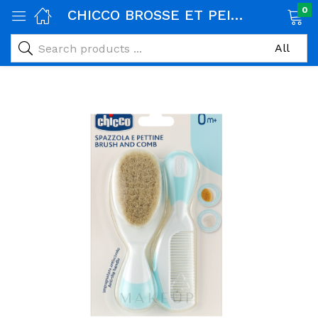
0
CHICCO BROSSE ET PEIGNE, bleu 0m+
age)
veux)
ps)
é et maman)
pléments alimentaires)
iène)
ires)
& naturel)
riel médical)