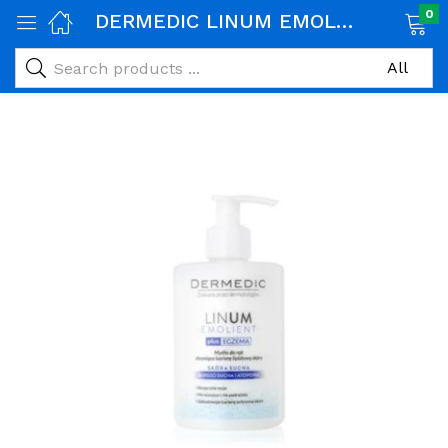
0
DERMEDIC LINUM EMOLLIENT SAVON A MAINS ANTI BACTERIEN 300ML
age)
veux)
ps)
é et maman)
pléments alimentaires)
iène)
ires)
& naturel)
riel médical)