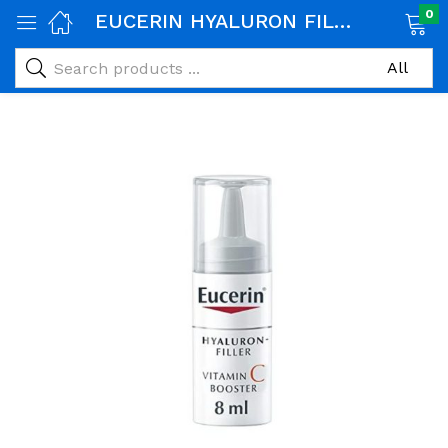
0
EUCERIN HYALURON FILLER VITAMINE C BOOSTER 8ML
age)
veux)
ps)
é et maman)
pléments alimentaires)
iène)
ires)
& naturel)
riel médical)