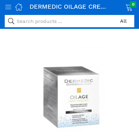
0
DERMEDIC OILAGE CREME DE NUIT REPARATRICE ANTI-AGE 50ML
age)
veux)
ps)
é et maman)
pléments alimentaires)
iène)
ires)
& naturel)
riel médical)