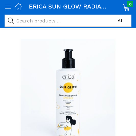
0
ERICA SUN GLOW RADIANCE BOOSTER LAIT BOOSTER BRONZAGE 250ML
age)
veux)
ps)
é et maman)
pléments alimentaires)
iène)
ires)
& naturel)
riel médical)