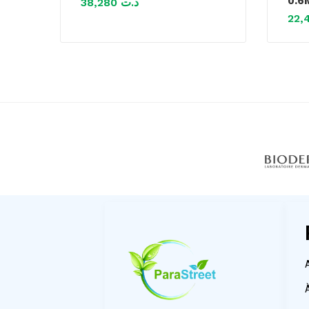
0.
38,280
د.ت