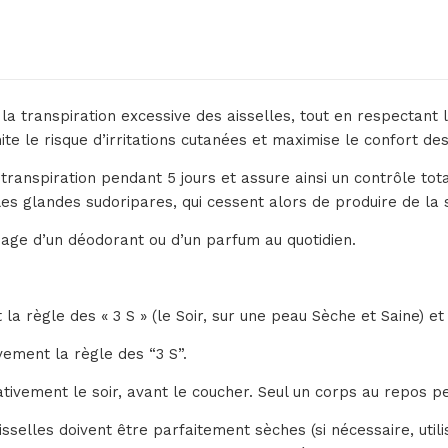
 la transpiration excessive des aisselles, tout en respectant
e le risque d’irritations cutanées et maximise le confort de
anspiration pendant 5 jours et assure ainsi un contrôle total
les glandes sudoripares, qui cessent alors de produire de la
sage d’un déodorant ou d’un parfum au quotidien.
a règle des « 3 S » (le Soir, sur une peau Sèche et Saine) et le
vement la règle des “3 S”.
ativement le soir, avant le coucher. Seul un corps au repos pe
aisselles doivent être parfaitement sèches (si nécessaire, ut