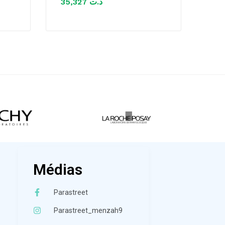
35,327
د.ت
Médias
Parastreet
Parastreet_menzah9