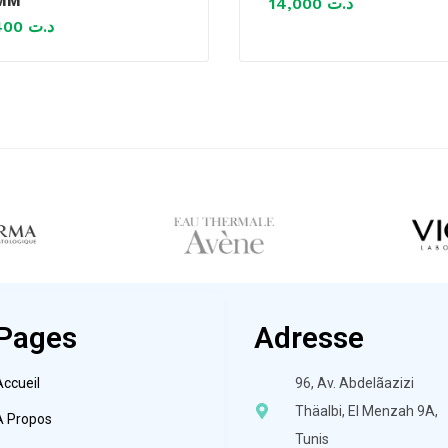
6MM
14,000
د.ت
22,400
د.ت
Pages
Adresse
Accueil
96, Av. Abdelãazizi
Thäalbi, El Menzah 9A,
À Propos
Tunis