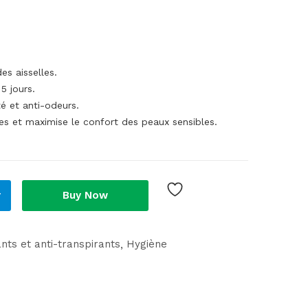
es aisselles.
5 jours.
té et anti-odeurs.
ées et maximise le confort des peaux sensibles.
r
Buy Now
ts et anti-transpirants
Hygiène