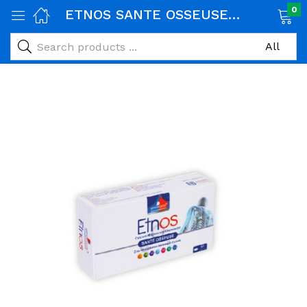
0
ETNOS SANTE OSSEUSE 30 COMPRIMES
age)
veux)
ps)
é et maman)
pléments alimentaires)
iène)
ires)
& naturel)
riel médical)