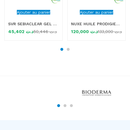
Ajouter au panier
Ajouter au panier
SVR SEBIACLEAR GEL MOUSSANT RECHARGE 400ML
NUXE HUILE PRODIGIEUSE FLORALE 100ml
45,402
د.ت
120,000
د.ت
50,446
د.ت
133,000
د.ت