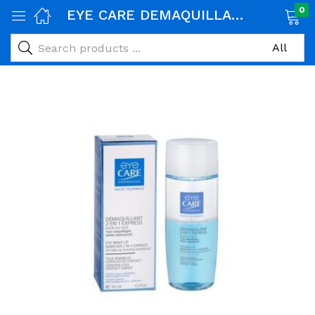
0
EYE CARE DEMAQUILLANT BIPHASIQUE 2 EN 1 EXPRESS 150 ML
age)
veux)
ps)
é et maman)
pléments alimentaires)
iène)
ires)
& naturel)
riel médical)