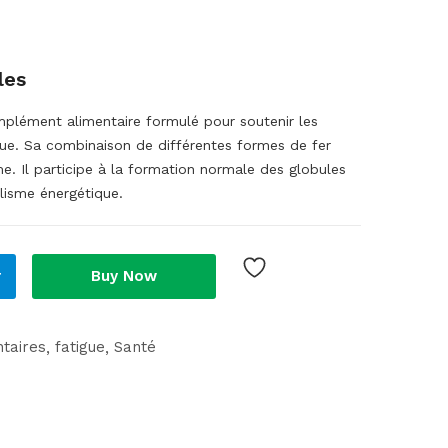
les
plément alimentaire formulé pour soutenir les
igue. Sa combinaison de différentes formes de fer
me. Il participe à la formation normale des globules
isme énergétique.
r
Buy Now
taires
fatigue
Santé