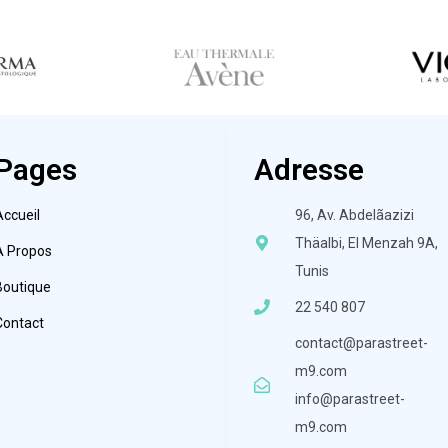
Pages
Adresse
Accueil
96, Av. Abdelãazizi
Thäalbi, El Menzah 9A,
À Propos
Tunis
Boutique
22 540 807
Contact
contact@parastreet-
m9.com
info@parastreet-
m9.com