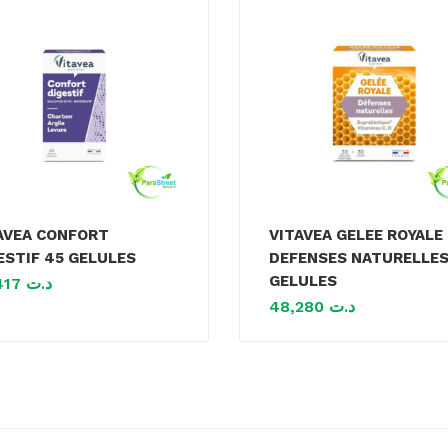
AVEA CONFORT
VITAVEA GELEE ROYALE
ESTIF 45 GELULES
DEFENSES NATURELLES
GELULES
28,417
د.ت
48,280
د.ت