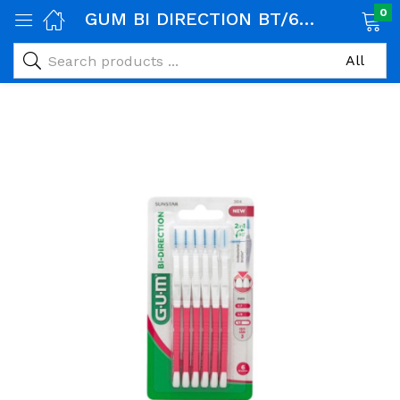
0
GUM BI DIRECTION BT/6 (2614)
age)
veux)
ps)
é et maman)
pléments alimentaires)
iène)
ires)
& naturel)
riel médical)