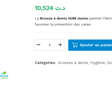
10,524
د.ت
La
Brosse à dents GUM Junior
permet l’élim
favoriser la prévention des caries.
Ajouter au panie
Categories:
brosses à dents
Hygiène
So