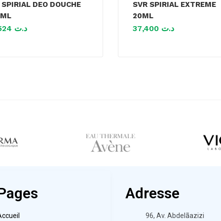
 SPIRIAL DEO DOUCHE
SVR SPIRIAL EXTREME
0ML
20ML
50,524
د.ت
37,400
د.ت
Pages
Adresse
Accueil
96, Av. Abdelãazizi