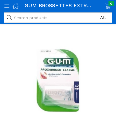
0
GUM BROSSETTES EXTRA FINE CYLINDRIQUE,BOITE DE 8 (512)
age)
veux)
ps)
é et maman)
pléments alimentaires)
iène)
ires)
& naturel)
riel médical)