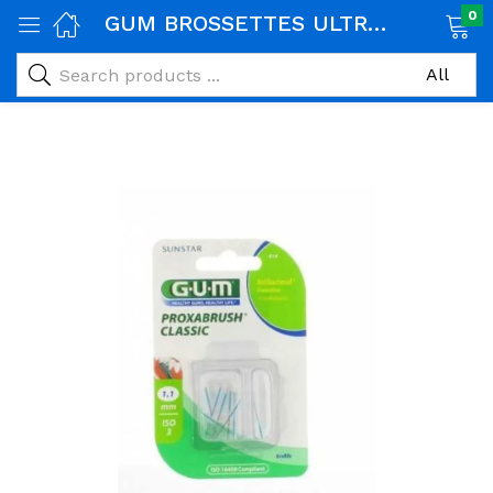
0
GUM BROSSETTES ULTRA FINE CONIQUE B/8 (414)
age)
veux)
ps)
é et maman)
pléments alimentaires)
iène)
ires)
& naturel)
riel médical)