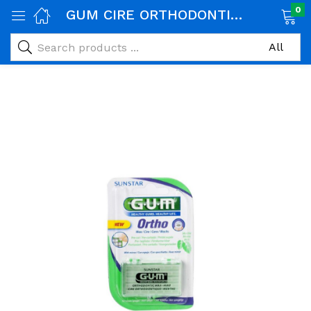
0
GUM CIRE ORTHODONTIQUE MENTHE 724
age)
veux)
ps)
é et maman)
pléments alimentaires)
iène)
ires)
& naturel)
riel médical)