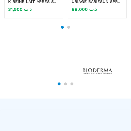
K-REINE LAIT APRES SOLEIL REPARATEUR APAISANT VISAGE ET CORPS 100ML
URIAGE BARIESUN SPRAY ENFANT HYDRATANT SPF50+ 200ML
31,900
د.ت
88,000
د.ت